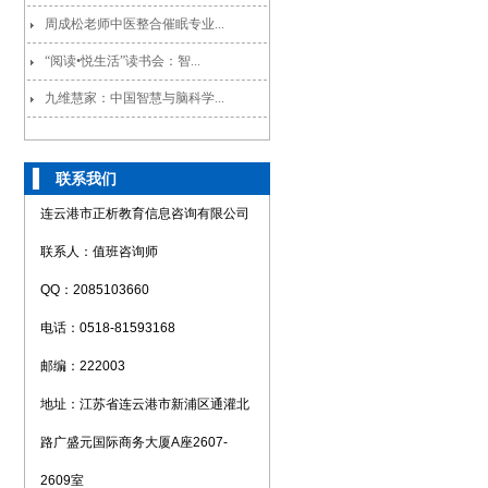
周成松老师中医整合催眠专业...
“阅读•悦生活”读书会：智...
九维慧家：中国智慧与脑科学...
联系我们
连云港市正析教育信息咨询有限公司
联系人：值班咨询师
QQ：2085103660
电话：0518-81593168
邮编：222003
地址：江苏省连云港市新浦区通灌北
路广盛元国际商务大厦A座2607-
2609室