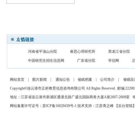
河南省平顶山分院
睿思心理研究所
黑龙江省分院
中国研究生招生信息网
广东省分院
学信网
网站首页
|
图片新闻
|
通知公告
|
催眠档案
|
公司简介
|
催眠应
Copyright
©
连云港市正析教育信息咨询有限公司 All Rights Reserved.
邮编:22200
地址：江苏省连云港市新浦区通灌北路广盛元国际商务大厦A座2607-2609室
电
网站备案许可证号：苏ICP备16029439号-1
技术支持：
江苏青之峰
【
后台登陆