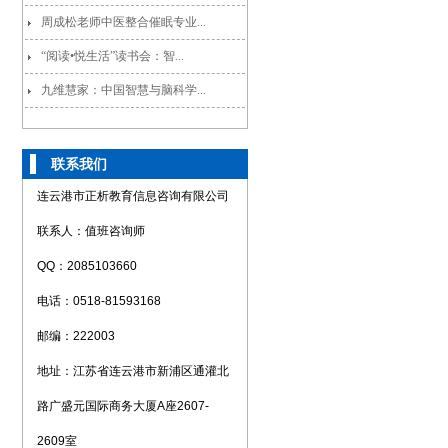
周成松老师中医整合催眠专业...
“阅读•悦生活”读书会：智...
九维慧家：中国智慧与脑科学...
联系我们
连云港市正析教育信息咨询有限公司
联系人：值班咨询师
QQ：2085103660
电话：0518-81593168
邮编：222003
地址：江苏省连云港市新浦区通灌北
路广盛元国际商务大厦A座2607-
2609室