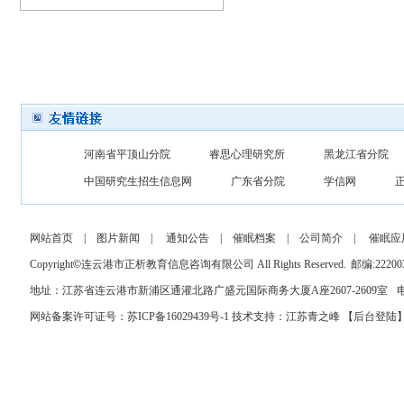
河南省平顶山分院
睿思心理研究所
黑龙江省分院
中国研究生招生信息网
广东省分院
学信网
网站首页
|
图片新闻
|
通知公告
|
催眠档案
|
公司简介
|
催眠应
Copyright
©
连云港市正析教育信息咨询有限公司 All Rights Reserved.
邮编:22200
地址：江苏省连云港市新浦区通灌北路广盛元国际商务大厦A座2607-2609室
电
网站备案许可证号：苏ICP备16029439号-1
技术支持：
江苏青之峰
【
后台登陆