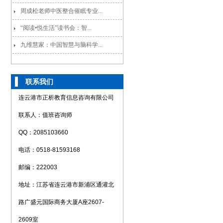
周成松老师中医整合催眠专业...
“阅读•悦生活”读书会：智...
九维慧家：中国智慧与脑科学...
联系我们
连云港市正析教育信息咨询有限公司
联系人：值班咨询师
QQ：2085103660
电话：0518-81593168
邮编：222003
地址：江苏省连云港市新浦区通灌北
路广盛元国际商务大厦A座2607-
2609室