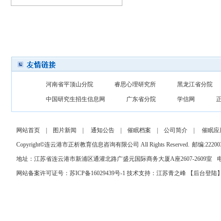
河南省平顶山分院
睿思心理研究所
黑龙江省分院
中国研究生招生信息网
广东省分院
学信网
网站首页
|
图片新闻
|
通知公告
|
催眠档案
|
公司简介
|
催眠应
Copyright
©
连云港市正析教育信息咨询有限公司 All Rights Reserved.
邮编:22200
地址：江苏省连云港市新浦区通灌北路广盛元国际商务大厦A座2607-2609室
电
网站备案许可证号：苏ICP备16029439号-1
技术支持：
江苏青之峰
【
后台登陆