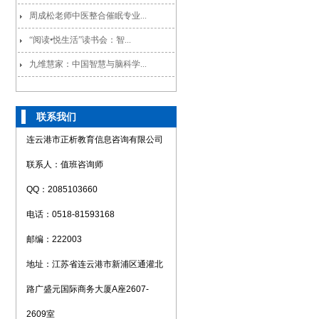
周成松老师中医整合催眠专业...
“阅读•悦生活”读书会：智...
九维慧家：中国智慧与脑科学...
联系我们
连云港市正析教育信息咨询有限公司
联系人：值班咨询师
QQ：2085103660
电话：0518-81593168
邮编：222003
地址：江苏省连云港市新浦区通灌北
路广盛元国际商务大厦A座2607-
2609室