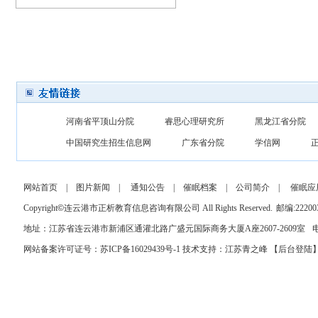
河南省平顶山分院
睿思心理研究所
黑龙江省分院
中国研究生招生信息网
广东省分院
学信网
网站首页
|
图片新闻
|
通知公告
|
催眠档案
|
公司简介
|
催眠应
Copyright
©
连云港市正析教育信息咨询有限公司 All Rights Reserved.
邮编:22200
地址：江苏省连云港市新浦区通灌北路广盛元国际商务大厦A座2607-2609室
电
网站备案许可证号：苏ICP备16029439号-1
技术支持：
江苏青之峰
【
后台登陆